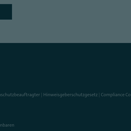
nschutzbeauftragter
|
Hinweisgeberschutzgesetz
|
Compliance Co
inbaren