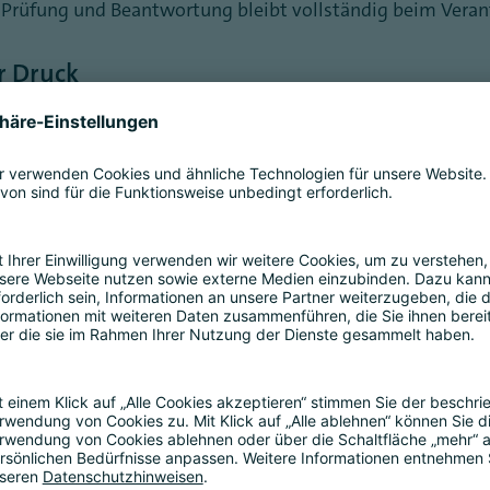
 Prüfung und Beantwortung bleibt vollständig beim Veran
r Druck
agen formuliert sind, desto höher ist regelmäßig der
inte
ntraler Datenhaltung.
trategischer oder massenhafter Auskunftsersuchen
, etwa 
hier erleichtert KI die standardisierte Generierung entspr
is
ktiv genutzt. Für Unternehmen ist es damit kein Randth
titätsprüfung, Datenermittlung und Fristenkontrolle müsse