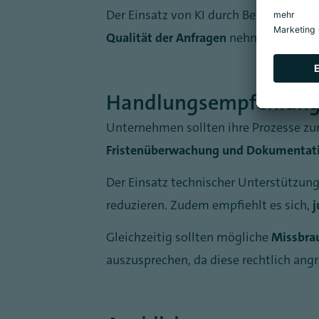
Der Einsatz von KI durch Betroffene ve
Qualität der Anfragen
nehmen spürbar
Handlungsempfehlun
Unternehmen sollten ihre Prozesse zu
Fristenüberwachung und Dokumentat
Der Einsatz technischer Unterstützun
reduzieren. Zudem empfiehlt es sich,
j
Gleichzeitig sollten mögliche
Missbrau
auszusprechen, da diese rechtlich angr