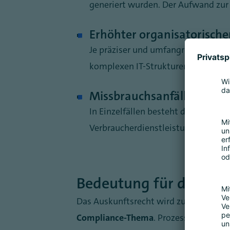
generiert wurden. Der Aufwand zur
Erhöhter organisatorische
Je präziser und umfangreicher Anfr
komplexen IT-Strukturen oder deze
Missbrauchsanfälligkeit
In Einzelfällen besteht die Gefahr
s
Verbraucherdienstleistungen. Auch 
Bedeutung für die Prax
Das Auskunftsrecht wird zunehmend a
Compliance-Thema
. Prozesse zur Iden