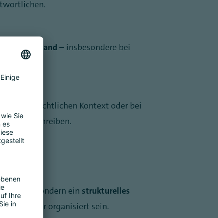
twortlichen.
rne Prüfaufwand
– insbesondere bei
im arbeitsrechtlichen Kontext oder bei
echender Schreiben.
ema mehr, sondern ein
strukturelles
n belastbar organisiert sein.