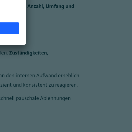
che Dynamik:
Anzahl, Umfang und
fen.
Zuständigkeiten,
nn den internen Aufwand erheblich
zient und konsistent zu reagieren.
rschnell pauschale Ablehnungen