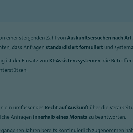
n einer steigenden Zahl von
Auskunftsersuchen nach Art
chten, dass Anfragen
standardisiert formuliert
und systemat
ng ist der Einsatz von
KI-Assistenzsystemen
, die Betroffe
nterstützen.
en ein umfassendes
Recht auf Auskunft
über die Verarbeit
olche Anfragen
innerhalb eines Monats
zu beantworten.
gangenen Jahren bereits kontinuierlich zugenommen haben