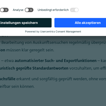
rändert dabei nicht die Rechtslage, wohl aber die praktis
 zu.
gen
r Bearbeitung von Auskunftsersuchen regelmäßig überprü
ion
müssen klar geregelt sein.
g – etwa
automatisierter Such- und Exportfunktionen
– ka
uristisch geprüfte Standardantworten
vorzuhalten, um effi
chsfälle
erkannt und sorgfältig geprüft werden, ohne vo
eifbar sein können.