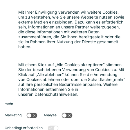
Leistungen
Beratung zum Datenschutz
|
Externer
Datenschutzbeauftragter
|
Hinweisgeberschutzgesetz
|
Compliance
Consulting
|
Muster-AGB
|
Mediationsdienste
|
Seminare & Schulungen
Über uns
Über uns
|
Die Bitkom Gruppe
|
Termin
vereinbaren
News
Aktuelle Meldungen
|
FAQ
Rechtliches
Impressum
|
Datenschutz
|
Cookie-
Einstellungen