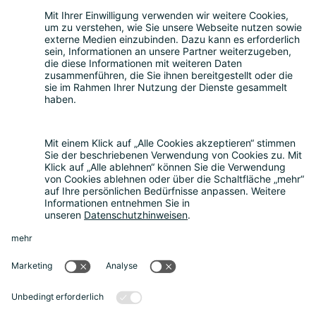
Leistungen
Beratung zum Datenschutz
|
Externer
Datenschutzbeauftragter
|
Hinweisgeberschutzgesetz
|
Compliance
Consulting
|
Muster-AGB
|
Mediationsdienste
|
Seminare & Schulungen
Über uns
Über uns
|
Die Bitkom Gruppe
|
Termin
vereinbaren
News
Aktuelle Meldungen
|
FAQ
Rechtliches
Impressum
|
Datenschutz
|
Cookie-
Einstellungen