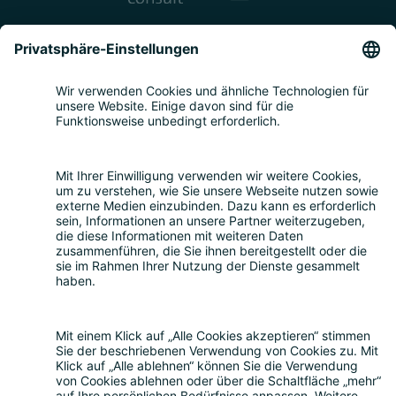
Kontakt
Leistungen
Beratung zum Datenschutz
|
Externer
Datenschutzbeauftragter
|
Hinweisgeberschutzgesetz
|
Compliance
Consulting
|
Muster-AGB
|
Mediationsdienste
|
Seminare & Schulungen
Über uns
Über uns
|
Die Bitkom Gruppe
|
Termin
vereinbaren