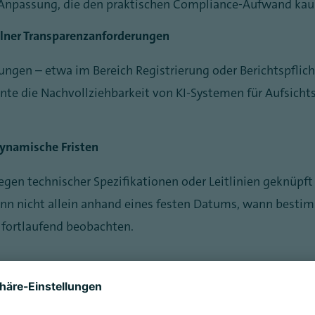
e Anpassung, die den praktischen Compliance-Aufwand kau
elner Transparenzanforderungen
ngen – etwa im Bereich Registrierung oder Berichtspflich
nte die Nachvollziehbarkeit von KI-Systemen für Aufsich
dynamische Fristen
en technischer Spezifikationen oder Leitlinien geknüpft 
n nicht allein anhand eines festen Datums, wann bestimm
fortlaufend beobachten.
n im Gesetzgebungsverfahren. Unterschiedliche Positione