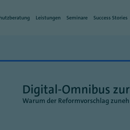
rmenü
hutzberatung
Leistungen
Seminare
Success Stories
Digital-Omnibus zu
Warum der Reformvorschlag zunehm