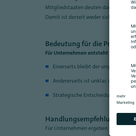
Mitgliedstaaten deuten darauf hin, da
Damit ist derzeit weder sicher, welc
Bedeutung für die Praxis
Für Unternehmen entsteht dadurch ein
Einerseits bleibt der ursprüngliche
Andererseits ist unklar, welche Ä
Strategische Entscheidungen, die a
Handlungsempfehlungen
Für Unternehmen ergeben sich darau