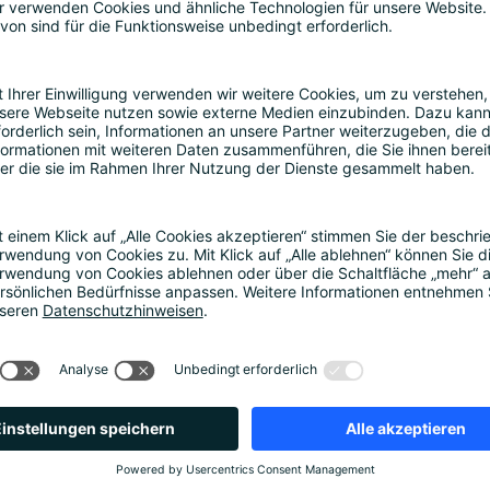
ss die endgültige Fassung noch erheblich verändert werd
he Erleichterungen tatsächlich kommen, noch in welchem
e doppelte Unsicherheit:
 AI-Act in seiner Struktur bestehen.
nderungen im Omnibus letztlich beschlossen werden.
llein auf eine mögliche Abschwächung der Regulierung set
s folgende Handlungsschwerpunkte: