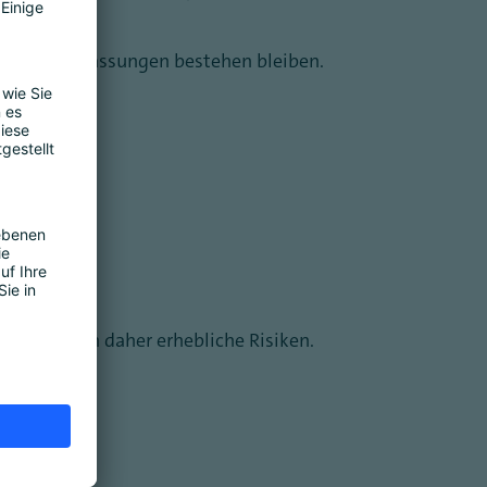
en könnte.
 Umfang Anpassungen bestehen bleiben.
zen, bergen daher erhebliche Risiken.