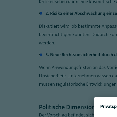
Kritiker sehen darin eine kosmetisch
2. Risiko einer Abschwächung einz
Diskutiert wird, ob bestimmte Anpassu
beeinträchtigen könnten. Dadurch kön
werden.
3. Neue Rechtsunsicherheit durch 
Wenn Anwendungsfristen an das Vorlieg
Unsicherheit: Unternehmen wissen dan
müssen regulatorische Entwicklungen 
Politische Dimension
Der Vorschlag befindet sich weiterhi