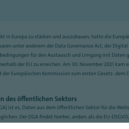
rkt in Europa zu stärken und auszubauen, hatte die Europ
waren unter anderem der Data Governance Act, der Digital 
enbedingungen für den Austausch und Umgang mit Daten 
erhalb der EU zu erreichen. Am 30. November 2021 kam es
d der Europäischen Kommission zum ersten Gesetz: dem 
 des öffentlichen Sektors
A) ist es, Daten aus dem öffentlichen Sektor für die Wei
ichen. Der DGA findet hierbei, anders als die EU-DSGVO
zwangsweise mit dem DGA vertraut machen müssen, da eb