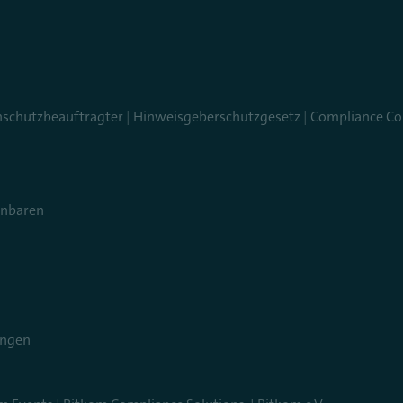
nschutzbeauftragter
|
Hinweisgeberschutzgesetz
|
Compliance Co
inbaren
ungen