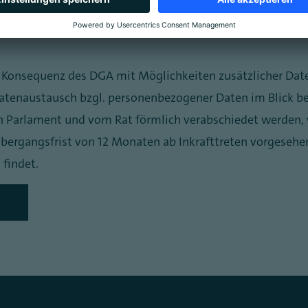
s Konsequenz des DGA mit Möglichkeiten zusätzlicher Dat
atenaustausch bzgl. personenbezogener Daten im Blick be
 Parlament und vom Rat förmlich verabschiedet werde
 Übergangsfrist von 12 Monaten ab Inkrafttreten vorgesehe
findet.