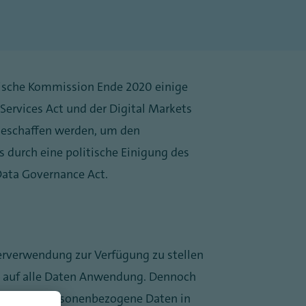
äische Kommission Ende 2020 einige
Services Act und der Digital Markets
geschaffen werden, um den
 durch eine politische Einigung des
Data Governance Act.
terverwendung zur Verfügung zu stellen
, auf alle Daten Anwendung. Dennoch
enfalls personenbezogene Daten in