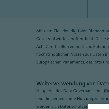
Mit dem Ziel, den digitalen Binnenma
Gesetzentwürfe veröffentlicht. Diese 
Act. Damit sollen einheitliche Rahm
höchstmöglichen Nutzen aus Daten inn
Europäischen Parlaments, des Rats un
Weiterverwendung von Daten
Hauptziel des Data Governance Act (DG
und die gemeinsame Nutzung zu ermögl
werden sich Datenschutzbeauftragte 