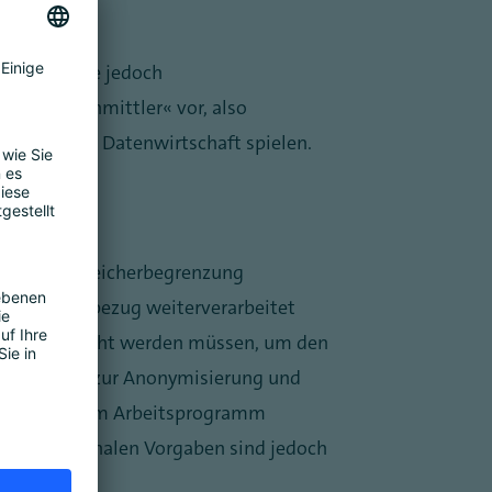
ergeben, die jedoch
nte „Datenmittler“ vor, also
rolle in der Datenwirtschaft spielen.
rung und Speicherbegrenzung
t Personenbezug weiterverarbeitet
t oder gelöscht werden müssen, um den
en Vorgaben zur Anonymisierung und
huss (EDSA) im Arbeitsprogramm
gte. Die finalen Vorgaben sind jedoch