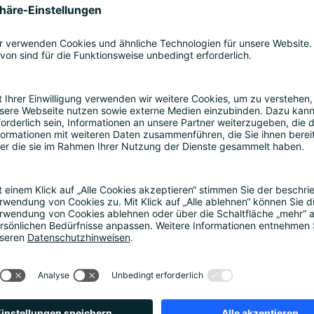
iten für neue Datenquellen aus dem öffentlichen Bereich 
 müssen. Der DGA sieht beispielsweise Regeln für sogenan
same Datennutzung. Diese sollen zukünftig eine Schlüssel
eauftragte rechnen?
voraussichtlich regelmäßig mit Fragen zur Datenminimie
ene Daten aus öffentlichen Quellen nicht zwangsweise mi
et werden, inwiefern personenbezogene Daten aggregier
werden. Problematisch ist dabei, dass es an einheitlich
st festzustellen, dass der Europäische Datenschutzaussc
delines on Anonymisation and Pseudonymisation“ ankündi