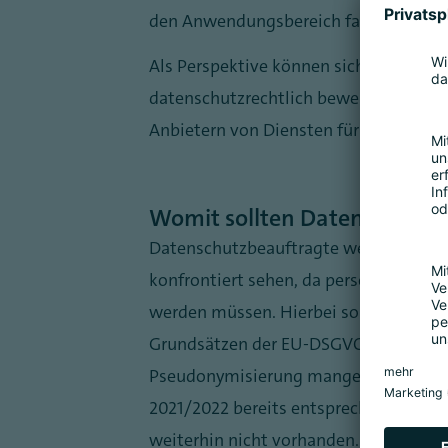
den Anwendungsbereich fallen.
Als Perspektive können sich Möglichke
datenschutzrechtlich bewertet werden
Anbietern von Diensten für die gemein
Womit sollten Datenschutzb
Datenschutzbeauftragte werden sich 
konfrontiert sehen, da personenbezog
werden müssen. Hierbei sollte bewert
Grundsätzen der EU-DSGVO gerecht zu 
Pseudonymisierung mangelt. Positiv i
2021/2022 bereits entsprechende „Gui
weiterhin nicht vorhanden.