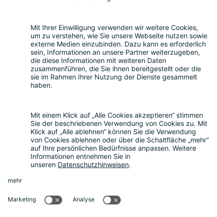
Leistungen
Beratung zum Datenschutz
|
Externer
Datenschutzbeauftragter
|
Hinweisgeberschutzgesetz
|
Compliance
Consulting
|
Muster-AGB
|
Mediationsdienste
|
Seminare & Schulungen
Über uns
Über uns
|
Die Bitkom Gruppe
|
Termin
vereinbaren
News
Aktuelle Meldungen
|
FAQ
Rechtliches
Impressum
|
Datenschutz
|
Cookie-
Einstellungen