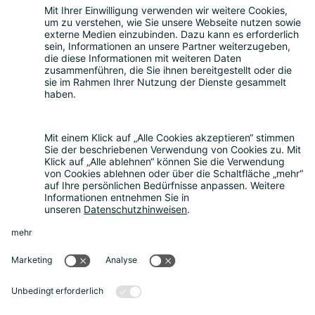
Leistungen
Beratung zum Datenschutz
|
Externer
Datenschutzbeauftragter
|
Hinweisgeberschutzgesetz
|
Compliance
Consulting
|
Muster-AGB
|
Mediationsdienste
|
Seminare & Schulungen
Über uns
Über uns
|
Die Bitkom Gruppe
|
Termin
vereinbaren
News
Aktuelle Meldungen
|
FAQ
Rechtliches
Impressum
|
Datenschutz
|
Cookie-
Einstellungen